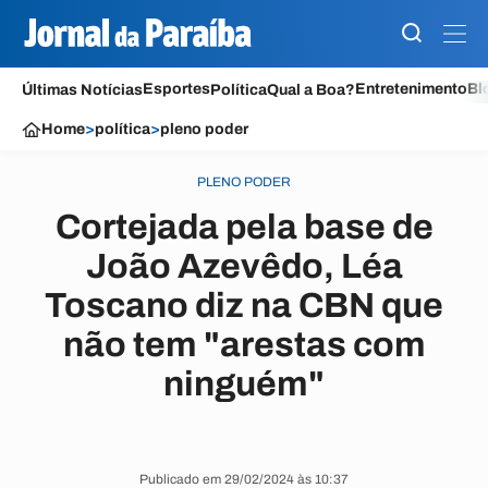
Esportes
Entretenimento
Bl
Últimas Notícias
Política
Qual a Boa?
Home
>
política
>
pleno poder
PLENO PODER
Cortejada pela base de
João Azevêdo, Léa
Toscano diz na CBN que
não tem "arestas com
ninguém"
Publicado em 29/02/2024 às 10:37