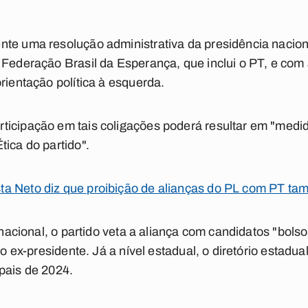
te uma resolução administrativa da presidência nacion
a Federação Brasil da Esperança, que inclui o PT, e c
rientação política à esquerda.
ticipação em tais coligações poderá resultar em "medid
tica do partido".
a Neto diz que proibição de alianças do PL com PT ta
l nacional, o partido veta a aliança com candidatos "bol
 do ex-presidente. Já a nível estadual, o diretório estadu
pais de 2024.