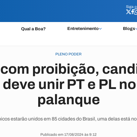
Siga 
Siga 
Entretenimento
Blogs
Qual a Boa?
PLENO PODER
om proibição, cand
 deve unir PT e PL 
palanque
icos estarão unidos em 85 cidades do Brasil, uma delas está no
Publicado em 17/08/2024 às 9:12