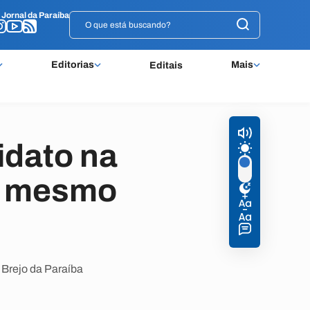
o
o
Jornal da Paraíba
Jornal da Paraíba
Editorias
Mais
Editais
idato na
no mesmo
 Brejo da Paraíba