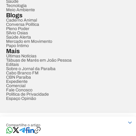
Saúde
Tecnologia
Meio Ambiente
Blogs
Caderno Animal
Conversa Política
Pleno Poder
Sílvio Osias
Saúde Alerta
Mercado em Movimento
Papo Íntimo
Mais
Últimas Notícias
Tábuas de Marés em João Pessoa
Editais
Sobre o Jornal da Paraíba
Cabo Branco FM
CBN Paraíba
Expediente
Comercial
Fale Conosco
Política de Privacidade
Espaço Opinião
© REDE PARAÍBA DE COMUNICAÇÃO
Compartilhe o artigo
Developed by
Designed by