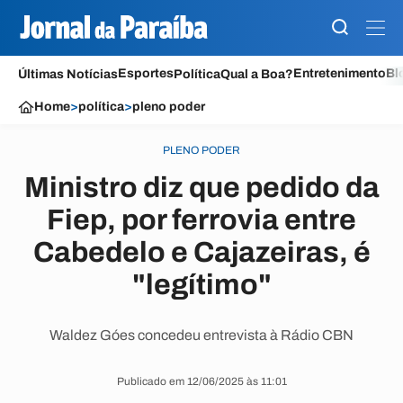
Esportes
Entretenimento
Bl
Últimas Notícias
Política
Qual a Boa?
Home
>
política
>
pleno poder
PLENO PODER
Ministro diz que pedido da
Fiep, por ferrovia entre
Cabedelo e Cajazeiras, é
"legítimo"
Waldez Góes concedeu entrevista à Rádio CBN
Publicado em 12/06/2025 às 11:01