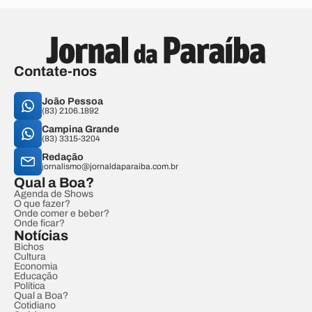
Contate-nos
João Pessoa
(83) 2106.1892
Campina Grande
(83) 3315-3204
Redação
jornalismo@jornaldaparaiba.com.br
Qual a Boa?
Agenda de Shows
O que fazer?
Onde comer e beber?
Onde ficar?
Notícias
Bichos
Cultura
Economia
Educação
Política
Qual a Boa?
Cotidiano