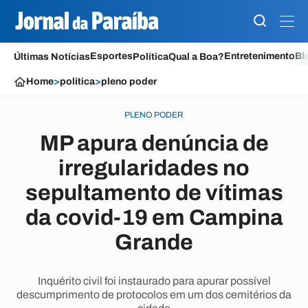
Esportes
Entretenimento
Bl
Últimas Notícias
Política
Qual a Boa?
Home
>
política
>
pleno poder
PLENO PODER
MP apura denúncia de
irregularidades no
sepultamento de vítimas
da covid-19 em Campina
Grande
Inquérito civil foi instaurado para apurar possível
descumprimento de protocolos em um dos cemitérios da