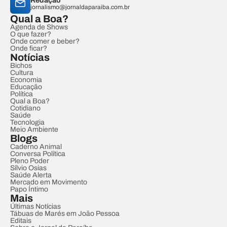
Redação
jornalismo@jornaldaparaiba.com.br
Qual a Boa?
Agenda de Shows
O que fazer?
Onde comer e beber?
Onde ficar?
Notícias
Bichos
Cultura
Economia
Educação
Política
Qual a Boa?
Cotidiano
Saúde
Tecnologia
Meio Ambiente
Blogs
Caderno Animal
Conversa Política
Pleno Poder
Sílvio Osias
Saúde Alerta
Mercado em Movimento
Papo Íntimo
Mais
Últimas Notícias
Tábuas de Marés em João Pessoa
Editais