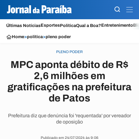
Esportes
Entretenimento
Bl
Últimas Notícias
Política
Qual a Boa?
Home
>
política
>
pleno poder
PLENO PODER
MPC aponta débito de R$
2,6 milhões em
gratificações na prefeitura
de Patos
Prefeitura diz que denúncia foi 'requentada' por vereador
de oposição
Publicado em 24/07/2024 às 9:06