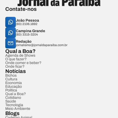
Contate-nos
João Pessoa
(83) 2106.1892
Campina Grande
(83) 3315-3204
Redação
jornalismo@jornaldaparaiba.com.br
Qual a Boa?
Agenda de Shows
O que fazer?
Onde comer e beber?
Onde ficar?
Notícias
Bichos
Cultura
Economia
Educação
Política
Qual a Boa?
Cotidiano
Saúde
Tecnologia
Meio Ambiente
Blogs
Caderno Animal