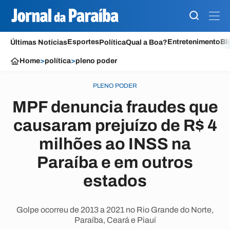
Esportes
Entretenimento
Bl
Últimas Notícias
Política
Qual a Boa?
Home
>
política
>
pleno poder
PLENO PODER
MPF denuncia fraudes que
causaram prejuízo de R$ 4
milhões ao INSS na
Paraíba e em outros
estados
Golpe ocorreu de 2013 a 2021 no Rio Grande do Norte,
Paraíba, Ceará e Piauí