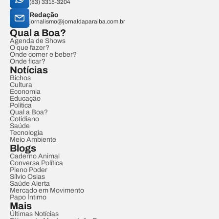
(83) 3315-3204
Redação
jornalismo@jornaldaparaiba.com.br
Qual a Boa?
Agenda de Shows
O que fazer?
Onde comer e beber?
Onde ficar?
Notícias
Bichos
Cultura
Economia
Educação
Política
Qual a Boa?
Cotidiano
Saúde
Tecnologia
Meio Ambiente
Blogs
Caderno Animal
Conversa Política
Pleno Poder
Sílvio Osias
Saúde Alerta
Mercado em Movimento
Papo Íntimo
Mais
Últimas Notícias