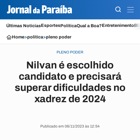
Esportes
Entretenimento
Bl
Últimas Notícias
Política
Qual a Boa?
Home
>
política
>
pleno poder
PLENO PODER
Nilvan é escolhido
candidato e precisará
superar dificuldades no
xadrez de 2024
Publicado em 06/11/2023 às 12:54