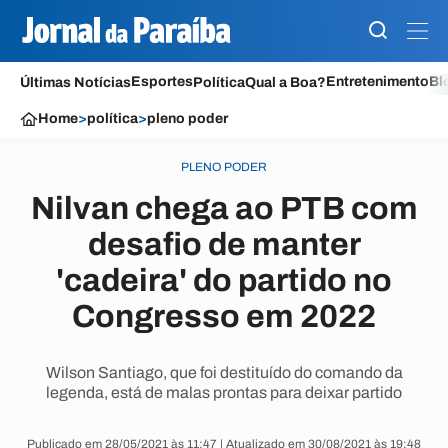
Esportes
Entretenimento
Bl
Últimas Notícias
Política
Qual a Boa?
Home
>
política
>
pleno poder
PLENO PODER
Nilvan chega ao PTB com
desafio de manter
'cadeira' do partido no
Congresso em 2022
Wilson Santiago, que foi destituído do comando da
legenda, está de malas prontas para deixar partido
Publicado em 28/05/2021 às 11:47 | Atualizado em 30/08/2021 às 19:48