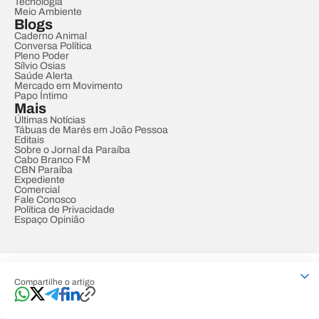
Tecnologia
Meio Ambiente
Blogs
Caderno Animal
Conversa Política
Pleno Poder
Sílvio Osias
Saúde Alerta
Mercado em Movimento
Papo Íntimo
Mais
Últimas Notícias
Tábuas de Marés em João Pessoa
Editais
Sobre o Jornal da Paraíba
Cabo Branco FM
CBN Paraíba
Expediente
Comercial
Fale Conosco
Política de Privacidade
Espaço Opinião
© REDE PARAÍBA DE COMUNICAÇÃO
Compartilhe o artigo
Developed by
Designed by