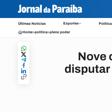
Esportes
Últimas Notícias
Política
Home
>
política
>
pleno poder
Nove c
disputar