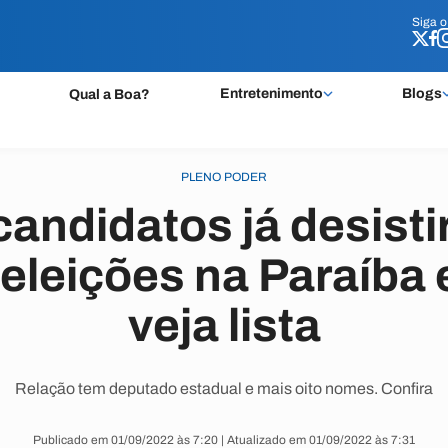
Siga 
Siga 
Entretenimento
Blogs
Qual a Boa?
PLENO PODER
andidatos já desist
 eleições na Paraíba 
veja lista
Relação tem deputado estadual e mais oito nomes. Confira
Publicado em 01/09/2022 às 7:20 | Atualizado em 01/09/2022 às 7:31