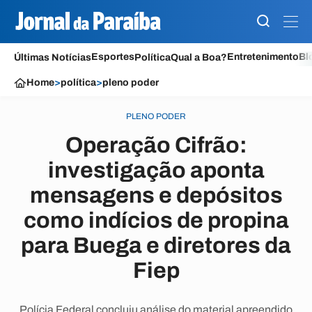
Esportes
Entretenimento
Bl
Últimas Notícias
Política
Qual a Boa?
Home
>
política
>
pleno poder
PLENO PODER
Operação Cifrão:
investigação aponta
mensagens e depósitos
como indícios de propina
para Buega e diretores da
Fiep
Polícia Federal concluiu análise do material apreendido