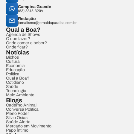
Campina Grande
(83) 3315-3204
Redação
jornalismo@jornaldaparaiba.com.br
Qual a Boa?
Agenda de Shows
O que fazer?
Onde comer e beber?
Onde ficar?
Notícias
Bichos
Cultura
Economia
Educação
Política
Qual a Boa?
Cotidiano
Saúde
Tecnologia
Meio Ambiente
Blogs
Caderno Animal
Conversa Política
Pleno Poder
Sílvio Osias
Saúde Alerta
Mercado em Movimento
Papo Íntimo