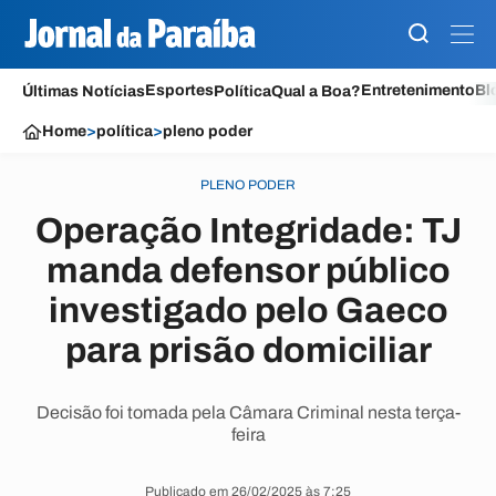
Esportes
Entretenimento
Bl
Últimas Notícias
Política
Qual a Boa?
Home
>
política
>
pleno poder
PLENO PODER
Operação Integridade: TJ
manda defensor público
investigado pelo Gaeco
para prisão domiciliar
Decisão foi tomada pela Câmara Criminal nesta terça-
feira
Publicado em 26/02/2025 às 7:25