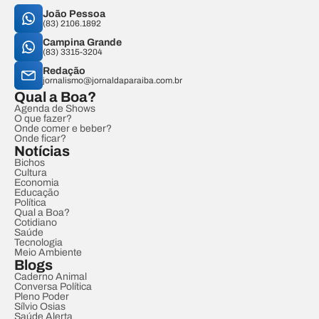
João Pessoa
(83) 2106.1892
Campina Grande
(83) 3315-3204
Redação
jornalismo@jornaldaparaiba.com.br
Qual a Boa?
Agenda de Shows
O que fazer?
Onde comer e beber?
Onde ficar?
Notícias
Bichos
Cultura
Economia
Educação
Política
Qual a Boa?
Cotidiano
Saúde
Tecnologia
Meio Ambiente
Blogs
Caderno Animal
Conversa Política
Pleno Poder
Sílvio Osias
Saúde Alerta