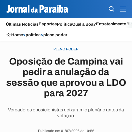
Esportes
Entretenimento
Bl
Últimas Notícias
Política
Qual a Boa?
Home
>
política
>
pleno poder
PLENO PODER
Oposição de Campina vai
pedir a anulação da
sessão que aprovou a LDO
para 2027
Vereadores oposicionistas deixaram o plenário antes da
votação.
Publicado em 01/07/2026 às 10:56