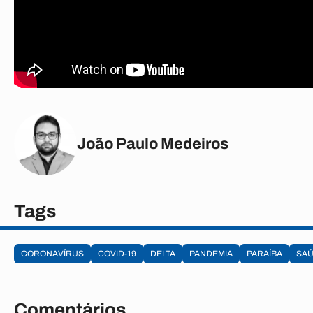
João Paulo Medeiros
Tags
CORONAVÍRUS
COVID-19
DELTA
PANDEMIA
PARAÍBA
SA
Comentários