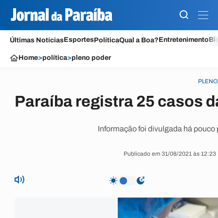
Esportes
Entretenimento
Bl
Últimas Notícias
Política
Qual a Boa?
Home
>
política
>
pleno poder
PLENO
Paraíba registra 25 casos d
Informação foi divulgada há pouco 
Publicado em 31/08/2021 às 12:23 