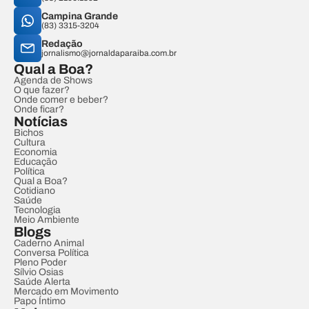
Campina Grande
(83) 3315-3204
Redação
jornalismo@jornaldaparaiba.com.br
Qual a Boa?
Agenda de Shows
O que fazer?
Onde comer e beber?
Onde ficar?
Notícias
Bichos
Cultura
Economia
Educação
Política
Qual a Boa?
Cotidiano
Saúde
Tecnologia
Meio Ambiente
Blogs
Caderno Animal
Conversa Política
Pleno Poder
Sílvio Osias
Saúde Alerta
Mercado em Movimento
Papo Íntimo