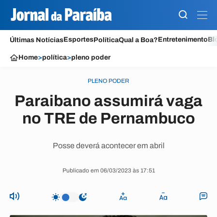
Esportes
Entretenimento
Bl
Últimas Notícias
Política
Qual a Boa?
Home
>
política
>
pleno poder
PLENO PODER
Paraibano assumirá vaga
no TRE de Pernambuco
Posse deverá acontecer em abril
Publicado em 06/03/2023 às 17:51