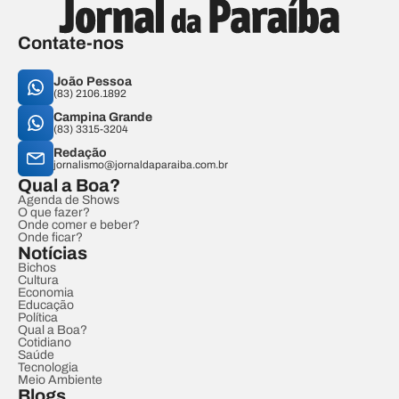
Contate-nos
João Pessoa
(83) 2106.1892
Campina Grande
(83) 3315-3204
Redação
jornalismo@jornaldaparaiba.com.br
Qual a Boa?
Agenda de Shows
O que fazer?
Onde comer e beber?
Onde ficar?
Notícias
Bichos
Cultura
Economia
Educação
Política
Qual a Boa?
Cotidiano
Saúde
Tecnologia
Meio Ambiente
Blogs