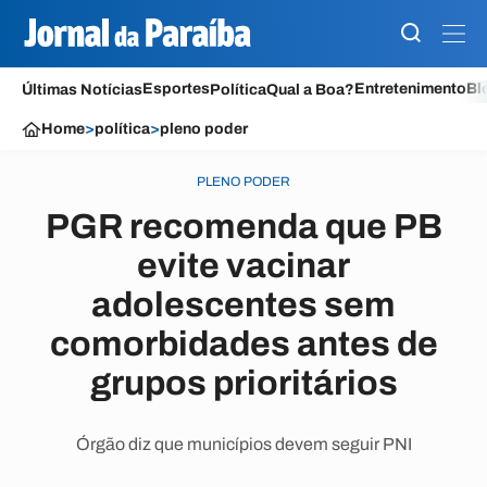
Esportes
Entretenimento
Bl
Últimas Notícias
Política
Qual a Boa?
Home
>
política
>
pleno poder
PLENO PODER
PGR recomenda que PB
evite vacinar
adolescentes sem
comorbidades antes de
grupos prioritários
Órgão diz que municípios devem seguir PNI