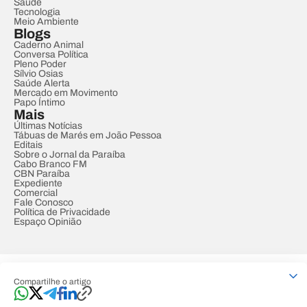
Saúde
Tecnologia
Meio Ambiente
Blogs
Caderno Animal
Conversa Política
Pleno Poder
Sílvio Osias
Saúde Alerta
Mercado em Movimento
Papo Íntimo
Mais
Últimas Notícias
Tábuas de Marés em João Pessoa
Editais
Sobre o Jornal da Paraíba
Cabo Branco FM
CBN Paraíba
Expediente
Comercial
Fale Conosco
Política de Privacidade
Espaço Opinião
© REDE PARAÍBA DE COMUNICAÇÃO
Compartilhe o artigo
Developed by
Designed by