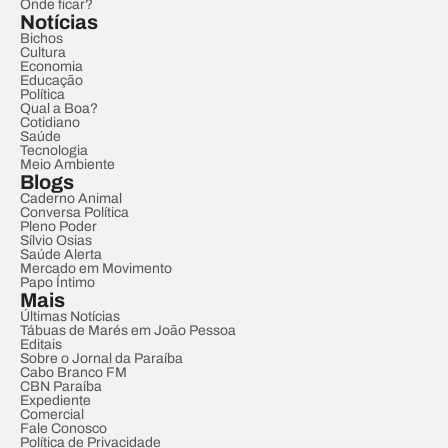
Onde ficar?
Notícias
Bichos
Cultura
Economia
Educação
Política
Qual a Boa?
Cotidiano
Saúde
Tecnologia
Meio Ambiente
Blogs
Caderno Animal
Conversa Política
Pleno Poder
Sílvio Osias
Saúde Alerta
Mercado em Movimento
Papo Íntimo
Mais
Últimas Notícias
Tábuas de Marés em João Pessoa
Editais
Sobre o Jornal da Paraíba
Cabo Branco FM
CBN Paraíba
Expediente
Comercial
Fale Conosco
Política de Privacidade