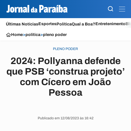
Esportes
Entretenimento
Bl
Últimas Notícias
Política
Qual a Boa?
Home
>
política
>
pleno poder
PLENO PODER
2024: Pollyanna defende
que PSB ‘construa projeto’
com Cícero em João
Pessoa
Publicado em 12/08/2023 às 16:42