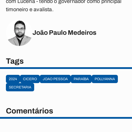
com Lucena - tendo o governador como principal
timoneiro e avalista.
João Paulo Medeiros
Tags
2024
CICERO
JOAO PESSOA
PARAÍBA
POLLYANNA
SECRETARIA
Comentários