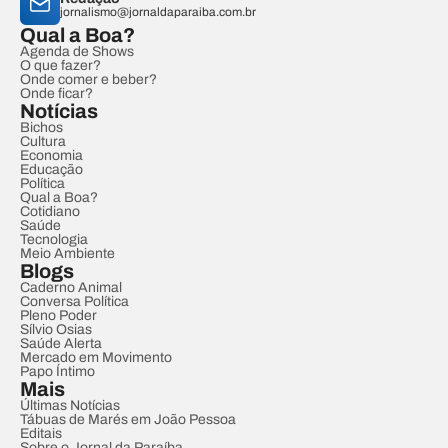
jornalismo@jornaldaparaiba.com.br
Qual a Boa?
Agenda de Shows
O que fazer?
Onde comer e beber?
Onde ficar?
Notícias
Bichos
Cultura
Economia
Educação
Política
Qual a Boa?
Cotidiano
Saúde
Tecnologia
Meio Ambiente
Blogs
Caderno Animal
Conversa Política
Pleno Poder
Sílvio Osias
Saúde Alerta
Mercado em Movimento
Papo Íntimo
Mais
Últimas Notícias
Tábuas de Marés em João Pessoa
Editais
Sobre o Jornal da Paraíba