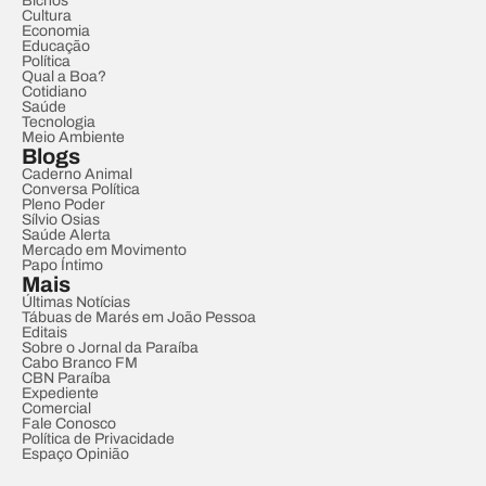
Bichos
Cultura
Economia
Educação
Política
Qual a Boa?
Cotidiano
Saúde
Tecnologia
Meio Ambiente
Blogs
Caderno Animal
Conversa Política
Pleno Poder
Sílvio Osias
Saúde Alerta
Mercado em Movimento
Papo Íntimo
Mais
Últimas Notícias
Tábuas de Marés em João Pessoa
Editais
Sobre o Jornal da Paraíba
Cabo Branco FM
CBN Paraíba
Expediente
Comercial
Fale Conosco
Política de Privacidade
Espaço Opinião