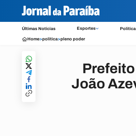
Esportes
Últimas Notícias
Política
Home
>
política
>
pleno poder
Prefeit
João Azev