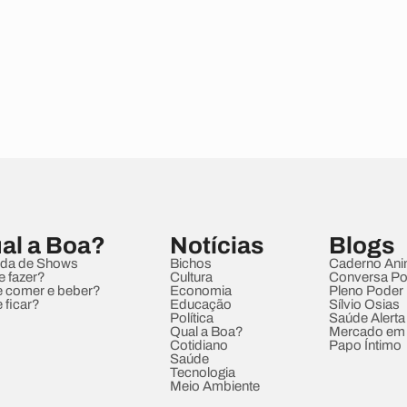
al a Boa?
Notícias
Blogs
da de Shows
Bichos
Caderno Ani
e fazer?
Cultura
Conversa Pol
 comer e beber?
Economia
Pleno Poder
 ficar?
Educação
Sílvio Osias
Política
Saúde Alerta
Qual a Boa?
Mercado em
Cotidiano
Papo Íntimo
Saúde
Tecnologia
Meio Ambiente