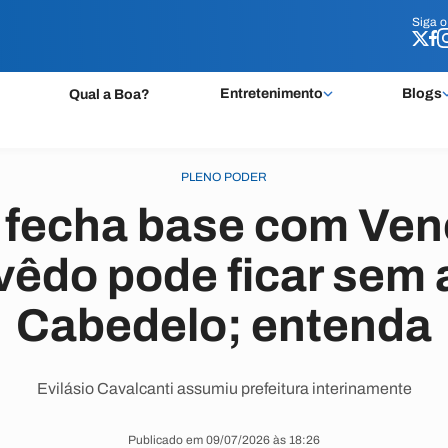
Siga 
Siga 
Entretenimento
Blogs
Qual a Boa?
PLENO PODER
o fecha base com Ven
êdo pode ficar sem
Cabedelo; entenda
Evilásio Cavalcanti assumiu prefeitura interinamente
Publicado em 09/07/2026 às 18:26