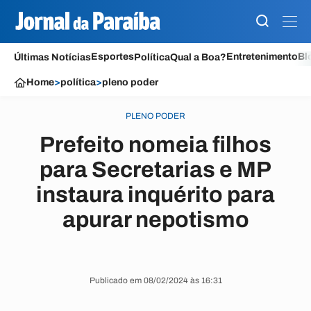
Esportes
Entretenimento
Bl
Últimas Notícias
Política
Qual a Boa?
Home
>
política
>
pleno poder
PLENO PODER
Prefeito nomeia filhos
para Secretarias e MP
instaura inquérito para
apurar nepotismo
Publicado em 08/02/2024 às 16:31