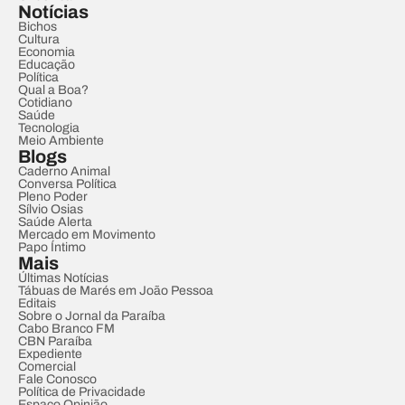
Notícias
Bichos
Cultura
Economia
Educação
Política
Qual a Boa?
Cotidiano
Saúde
Tecnologia
Meio Ambiente
Blogs
Caderno Animal
Conversa Política
Pleno Poder
Sílvio Osias
Saúde Alerta
Mercado em Movimento
Papo Íntimo
Mais
Últimas Notícias
Tábuas de Marés em João Pessoa
Editais
Sobre o Jornal da Paraíba
Cabo Branco FM
CBN Paraíba
Expediente
Comercial
Fale Conosco
Política de Privacidade
Espaço Opinião