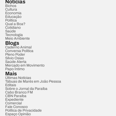
Notícias
Bichos
Cultura
Economia
Educação
Política
Qual a Boa?
Cotidiano
Saúde
Tecnologia
Meio Ambiente
Blogs
Caderno Animal
Conversa Política
Pleno Poder
Sílvio Osias
Saúde Alerta
Mercado em Movimento
Papo Íntimo
Mais
Últimas Notícias
Tábuas de Marés em João Pessoa
Editais
Sobre o Jornal da Paraíba
Cabo Branco FM
CBN Paraíba
Expediente
Comercial
Fale Conosco
Política de Privacidade
Espaço Opinião