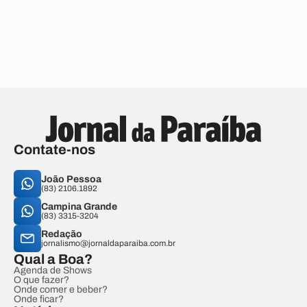
Contate-nos
João Pessoa
(83) 2106.1892
Campina Grande
(83) 3315-3204
Redação
jornalismo@jornaldaparaiba.com.br
Qual a Boa?
Agenda de Shows
O que fazer?
Onde comer e beber?
Onde ficar?