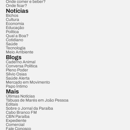
Onde comer e beber?
Onde ficar?
Notícias
Bichos
Cultura
Economia
Educação
Política
Qual a Boa?
Cotidiano
Saúde
Tecnologia
Meio Ambiente
Blogs
Caderno Animal
Conversa Política
Pleno Poder
Sílvio Osias
Saúde Alerta
Mercado em Movimento
Papo Íntimo
Mais
Últimas Notícias
Tábuas de Marés em João Pessoa
Editais
Sobre o Jornal da Paraíba
Cabo Branco FM
CBN Paraíba
Expediente
Comercial
Fale Conosco