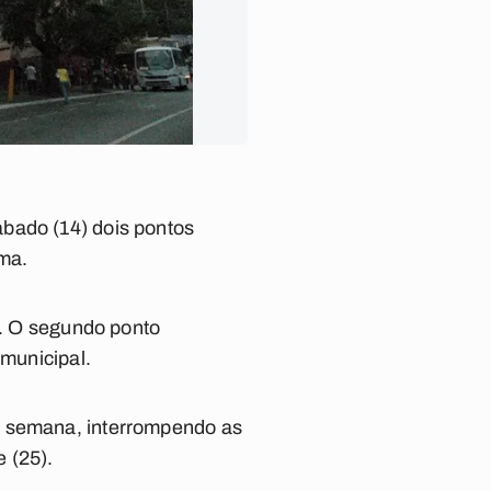
ábado (14) dois pontos
ema.
ti. O segundo ponto
 municipal.
a semana, interrompendo as
e (25).