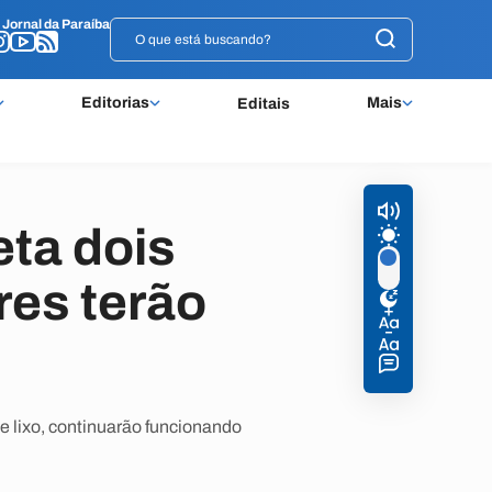
o
o
Jornal da Paraíba
Jornal da Paraíba
Editorias
Mais
Editais
eta dois
res terão
e lixo, continuarão funcionando