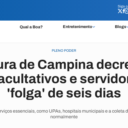
Siga 
Siga 
Entretenimento
Blogs
Qual a Boa?
PLENO PODER
ura de Campina decr
acultativos e servido
'folga' de seis dias
rviços essenciais, como UPAs, hospitais municipais e a coleta d
normalmente