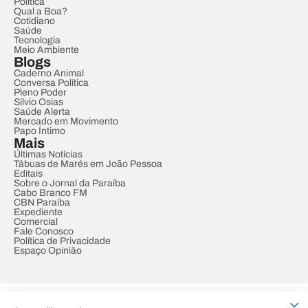
Política
Qual a Boa?
Cotidiano
Saúde
Tecnologia
Meio Ambiente
Blogs
Caderno Animal
Conversa Política
Pleno Poder
Sílvio Osias
Saúde Alerta
Mercado em Movimento
Papo Íntimo
Mais
Últimas Notícias
Tábuas de Marés em João Pessoa
Editais
Sobre o Jornal da Paraíba
Cabo Branco FM
CBN Paraíba
Expediente
Comercial
Fale Conosco
Política de Privacidade
Espaço Opinião
© REDE PARAÍBA DE COMUNICAÇÃO