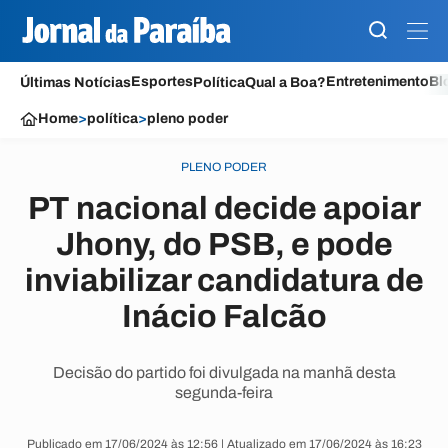
Esportes
Entretenimento
Bl
Últimas Notícias
Política
Qual a Boa?
Home
>
política
>
pleno poder
PLENO PODER
PT nacional decide apoiar
Jhony, do PSB, e pode
inviabilizar candidatura de
Inácio Falcão
Decisão do partido foi divulgada na manhã desta
segunda-feira
Publicado em 17/06/2024 às 12:56 | Atualizado em 17/06/2024 às 16:23