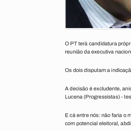
O PT terá candidatura própr
reunião da executiva nacio
Os dois disputam a indicação
A decisão é excludente, aniq
Lucena (Progressistas) - te
E cá entre nós: não faria o
com potencial eleitoral, abd