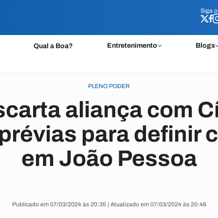
Siga 
Siga 
Entretenimento
Blogs
Qual a Boa?
PLENO PODER
carta aliança com C
révias para definir 
em João Pessoa
Publicado em 07/03/2024 às 20:35 | Atualizado em 07/03/2024 às 20:46