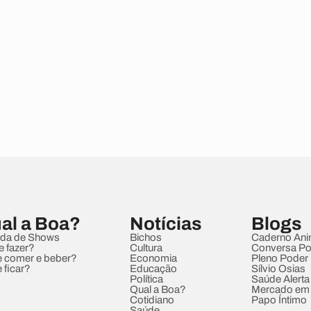
al a Boa?
Notícias
Blogs
da de Shows
Bichos
Caderno Ani
e fazer?
Cultura
Conversa Pol
 comer e beber?
Economia
Pleno Poder
 ficar?
Educação
Sílvio Osias
Política
Saúde Alerta
Qual a Boa?
Mercado em
Cotidiano
Papo Íntimo
Saúde