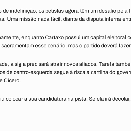
e indefinição, os petistas agora têm um desafio pela 
ias. Uma missão nada fácil, diante da disputa interna e
namente, enquanto Cartaxo possui um capital eleitoral
s sacramentam esse cenário, mas o partido deverá faze
e, a sigla precisará atrair novos aliados. Tarefa também
dos de centro-esquerda segue à risca a cartilha do gov
e Cícero.
iu colocar a sua candidatura na pista. Se ela irá decola