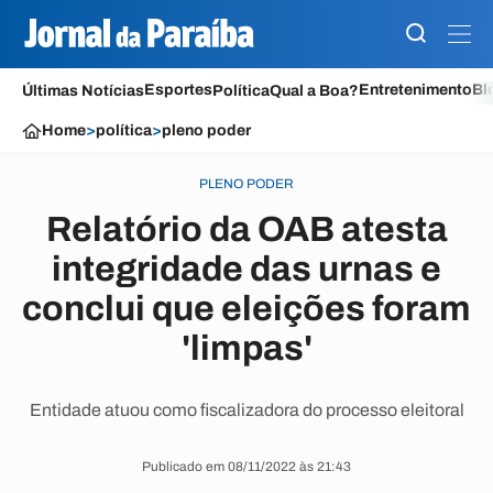
Esportes
Entretenimento
Bl
Últimas Notícias
Política
Qual a Boa?
Home
>
política
>
pleno poder
PLENO PODER
Relatório da OAB atesta
integridade das urnas e
conclui que eleições foram
'limpas'
Entidade atuou como fiscalizadora do processo eleitoral
Publicado em 08/11/2022 às 21:43