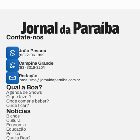
Contate-nos
João Pessoa
(83) 2106.1892
Campina Grande
(83) 3315-3204
Redação
jornalismo@jornaldaparaiba.com.br
Qual a Boa?
Agenda de Shows
O que fazer?
Onde comer e beber?
Onde ficar?
Notícias
Bichos
Cultura
Economia
Educação
Política
Qual a Boa?