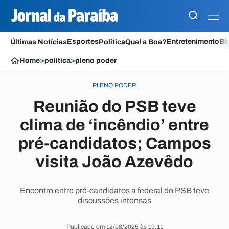
Esportes
Entretenimento
Bl
Últimas Notícias
Política
Qual a Boa?
Home
>
política
>
pleno poder
PLENO PODER
Reunião do PSB teve
clima de ‘incêndio’ entre
pré-candidatos; Campos
visita João Azevêdo
Encontro entre pré-candidatos a federal do PSB teve
discussões intensas
Publicado em 12/08/2025 às 19:11