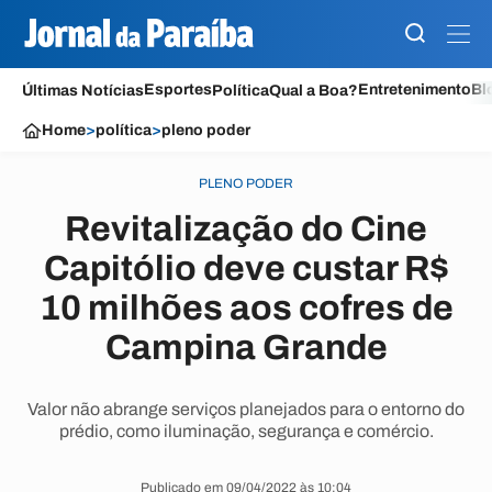
Esportes
Entretenimento
Bl
Últimas Notícias
Política
Qual a Boa?
Home
>
política
>
pleno poder
PLENO PODER
Revitalização do Cine
Capitólio deve custar R$
10 milhões aos cofres de
Campina Grande
Valor não abrange serviços planejados para o entorno do
prédio, como iluminação, segurança e comércio.
Publicado em 09/04/2022 às 10:04