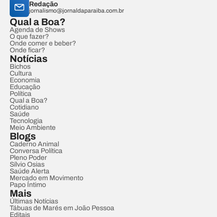
Redação
jornalismo@jornaldaparaiba.com.br
Qual a Boa?
Agenda de Shows
O que fazer?
Onde comer e beber?
Onde ficar?
Notícias
Bichos
Cultura
Economia
Educação
Política
Qual a Boa?
Cotidiano
Saúde
Tecnologia
Meio Ambiente
Blogs
Caderno Animal
Conversa Política
Pleno Poder
Sílvio Osias
Saúde Alerta
Mercado em Movimento
Papo Íntimo
Mais
Últimas Notícias
Tábuas de Marés em João Pessoa
Editais