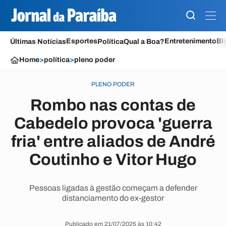
Esportes
Entretenimento
Bl
Últimas Notícias
Política
Qual a Boa?
Home
>
política
>
pleno poder
PLENO PODER
Rombo nas contas de
Cabedelo provoca 'guerra
fria' entre aliados de André
Coutinho e Vitor Hugo
Pessoas ligadas à gestão começam a defender
distanciamento do ex-gestor
Publicado em 21/07/2025 às 10:42