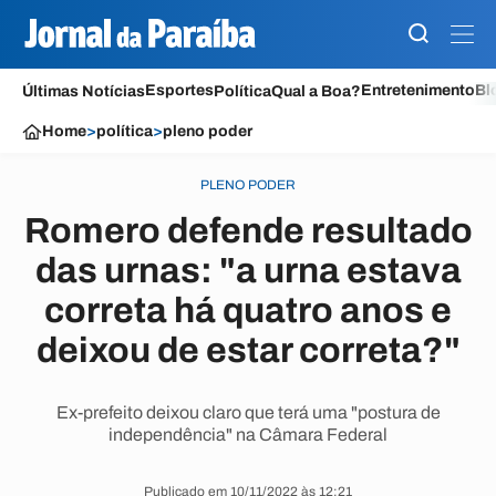
Esportes
Entretenimento
Bl
Últimas Notícias
Política
Qual a Boa?
Home
>
política
>
pleno poder
PLENO PODER
Romero defende resultado
das urnas: "a urna estava
correta há quatro anos e
deixou de estar correta?"
Ex-prefeito deixou claro que terá uma "postura de
independência" na Câmara Federal
Publicado em 10/11/2022 às 12:21