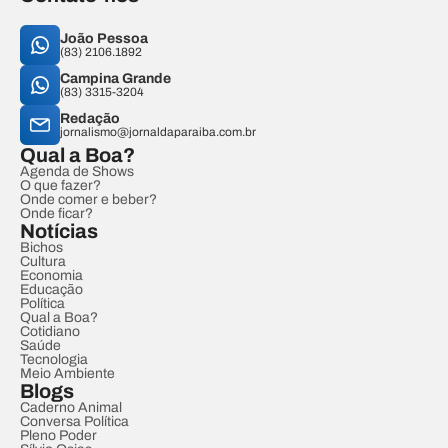
João Pessoa
(83) 2106.1892
Campina Grande
(83) 3315-3204
Redação
jornalismo@jornaldaparaiba.com.br
Qual a Boa?
Agenda de Shows
O que fazer?
Onde comer e beber?
Onde ficar?
Notícias
Bichos
Cultura
Economia
Educação
Política
Qual a Boa?
Cotidiano
Saúde
Tecnologia
Meio Ambiente
Blogs
Caderno Animal
Conversa Política
Pleno Poder