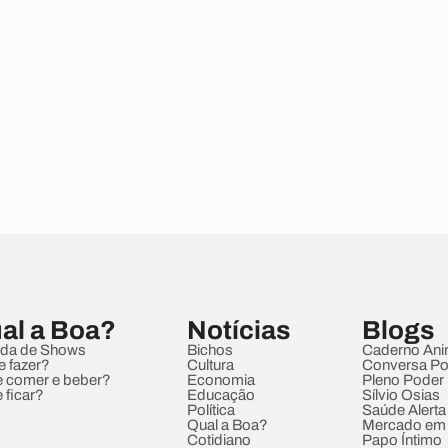
al a Boa?
Notícias
Blogs
da de Shows
Bichos
Caderno Ani
e fazer?
Cultura
Conversa Pol
 comer e beber?
Economia
Pleno Poder
 ficar?
Educação
Sílvio Osias
Política
Saúde Alerta
Qual a Boa?
Mercado em
Cotidiano
Papo Íntimo