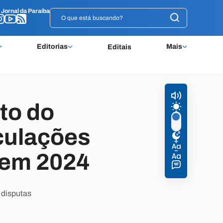
o
o
Jornal da Paraíba
Jornal da Paraíba
Editorias
Mais
Editais
to do
culações
o em 2024
 disputas