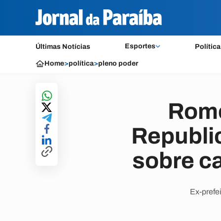
Esportes
Últimas Notícias
Política
Home
>
política
>
pleno poder
Rome
Republi
sobre ca
Ex-prefe