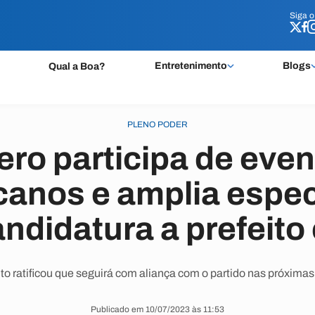
Siga 
Siga 
Entretenimento
Blogs
Qual a Boa?
PLENO PODER
ro participa de even
canos e amplia espe
ndidatura a prefeit
ito ratificou que seguirá com aliança com o partido nas próximas
Publicado em 10/07/2023 às 11:53