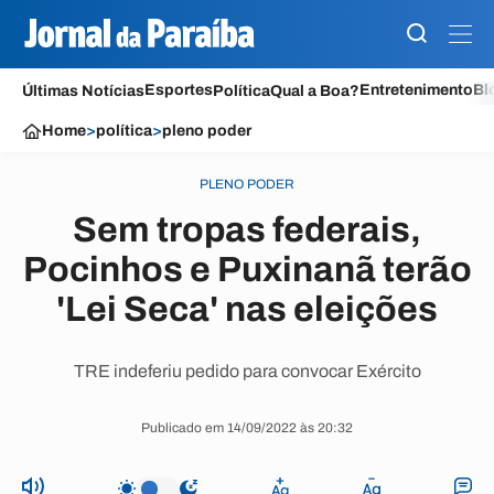
Esportes
Entretenimento
Bl
Últimas Notícias
Política
Qual a Boa?
Home
>
política
>
pleno poder
PLENO PODER
Sem tropas federais,
Pocinhos e Puxinanã terão
'Lei Seca' nas eleições
TRE indeferiu pedido para convocar Exército
Publicado em 14/09/2022 às 20:32