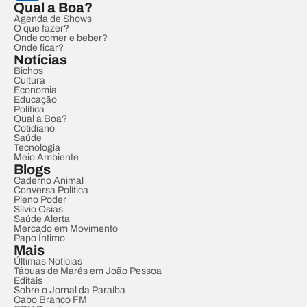
Qual a Boa?
Agenda de Shows
O que fazer?
Onde comer e beber?
Onde ficar?
Notícias
Bichos
Cultura
Economia
Educação
Política
Qual a Boa?
Cotidiano
Saúde
Tecnologia
Meio Ambiente
Blogs
Caderno Animal
Conversa Política
Pleno Poder
Sílvio Osias
Saúde Alerta
Mercado em Movimento
Papo Íntimo
Mais
Últimas Notícias
Tábuas de Marés em João Pessoa
Editais
Sobre o Jornal da Paraíba
Cabo Branco FM