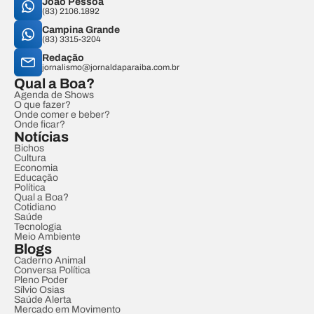
João Pessoa
(83) 2106.1892
Campina Grande
(83) 3315-3204
Redação
jornalismo@jornaldaparaiba.com.br
Qual a Boa?
Agenda de Shows
O que fazer?
Onde comer e beber?
Onde ficar?
Notícias
Bichos
Cultura
Economia
Educação
Política
Qual a Boa?
Cotidiano
Saúde
Tecnologia
Meio Ambiente
Blogs
Caderno Animal
Conversa Política
Pleno Poder
Sílvio Osias
Saúde Alerta
Mercado em Movimento