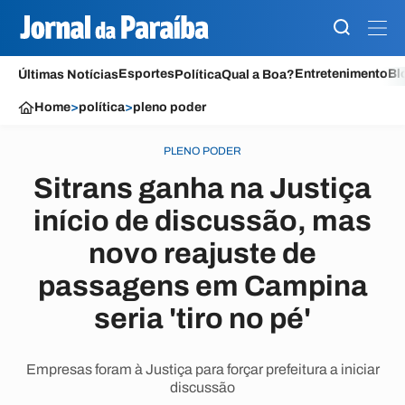
Esportes
Entretenimento
Bl
Últimas Notícias
Política
Qual a Boa?
Home
>
política
>
pleno poder
PLENO PODER
Sitrans ganha na Justiça
início de discussão, mas
novo reajuste de
passagens em Campina
seria 'tiro no pé'
Empresas foram à Justiça para forçar prefeitura a iniciar
discussão