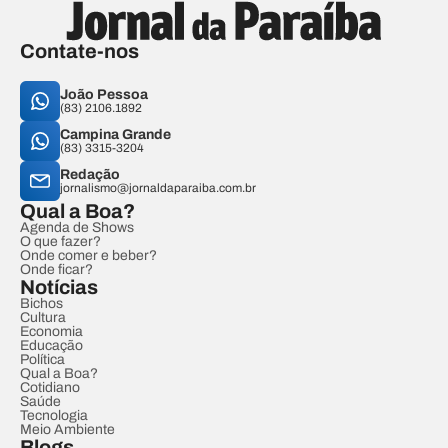
Contate-nos
João Pessoa
(83) 2106.1892
Campina Grande
(83) 3315-3204
Redação
jornalismo@jornaldaparaiba.com.br
Qual a Boa?
Agenda de Shows
O que fazer?
Onde comer e beber?
Onde ficar?
Notícias
Bichos
Cultura
Economia
Educação
Política
Qual a Boa?
Cotidiano
Saúde
Tecnologia
Meio Ambiente
Blogs