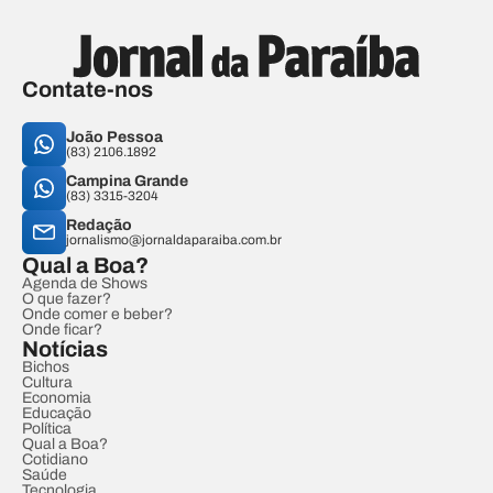
Contate-nos
João Pessoa
(83) 2106.1892
Campina Grande
(83) 3315-3204
Redação
jornalismo@jornaldaparaiba.com.br
Qual a Boa?
Agenda de Shows
O que fazer?
Onde comer e beber?
Onde ficar?
Notícias
Bichos
Cultura
Economia
Educação
Política
Qual a Boa?
Cotidiano
Saúde
Tecnologia