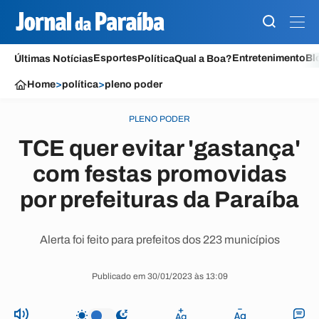
Esportes
Entretenimento
Bl
Últimas Notícias
Política
Qual a Boa?
Home
>
política
>
pleno poder
PLENO PODER
TCE quer evitar 'gastança'
com festas promovidas
por prefeituras da Paraíba
Alerta foi feito para prefeitos dos 223 municípios
Publicado em 30/01/2023 às 13:09