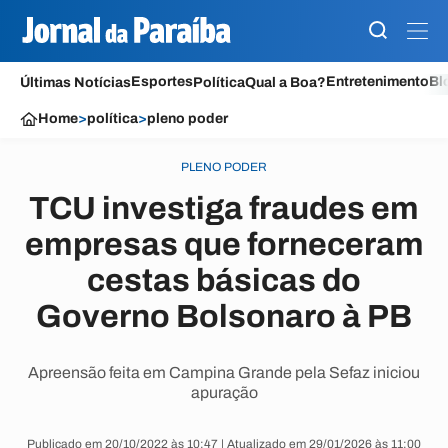
Esportes
Entretenimento
Bl
Últimas Notícias
Política
Qual a Boa?
Home
>
política
>
pleno poder
PLENO PODER
TCU investiga fraudes em
empresas que forneceram
cestas básicas do
Governo Bolsonaro à PB
Apreensão feita em Campina Grande pela Sefaz iniciou
apuração
Publicado em 20/10/2022 às 10:47 | Atualizado em 29/01/2026 às 11:00