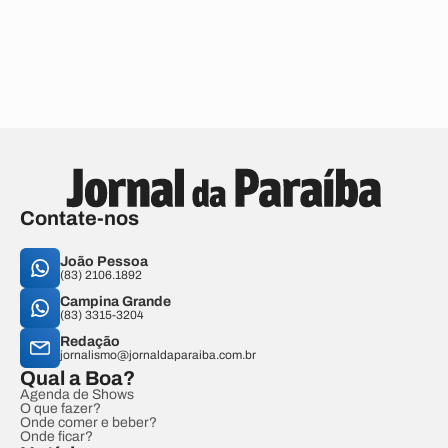
Contate-nos
João Pessoa
(83) 2106.1892
Campina Grande
(83) 3315-3204
Redação
jornalismo@jornaldaparaiba.com.br
Qual a Boa?
Agenda de Shows
O que fazer?
Onde comer e beber?
Onde ficar?