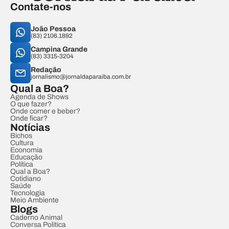
Contate-nos
João Pessoa
(83) 2106.1892
Campina Grande
(83) 3315-3204
Redação
jornalismo@jornaldaparaiba.com.br
Qual a Boa?
Agenda de Shows
O que fazer?
Onde comer e beber?
Onde ficar?
Notícias
Bichos
Cultura
Economia
Educação
Política
Qual a Boa?
Cotidiano
Saúde
Tecnologia
Meio Ambiente
Blogs
Caderno Animal
Conversa Política