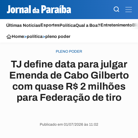
Esportes
Entretenimento
Bl
Últimas Notícias
Política
Qual a Boa?
Home
>
política
>
pleno poder
PLENO PODER
TJ define data para julgar
Emenda de Cabo Gilberto
com quase R$ 2 milhões
para Federação de tiro
Publicado em 01/07/2026 às 11:02