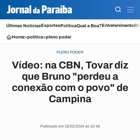
Esportes
Entretenimento
Bl
Últimas Notícias
Política
Qual a Boa?
Home
>
política
>
pleno poder
PLENO PODER
Vídeo: na CBN, Tovar diz
que Bruno "perdeu a
conexão com o povo" de
Campina
Publicado em 15/02/2024 às 10:46