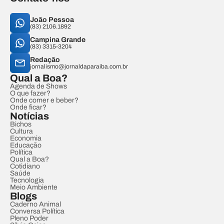
João Pessoa
(83) 2106.1892
Campina Grande
(83) 3315-3204
Redação
jornalismo@jornaldaparaiba.com.br
Qual a Boa?
Agenda de Shows
O que fazer?
Onde comer e beber?
Onde ficar?
Notícias
Bichos
Cultura
Economia
Educação
Política
Qual a Boa?
Cotidiano
Saúde
Tecnologia
Meio Ambiente
Blogs
Caderno Animal
Conversa Política
Pleno Poder