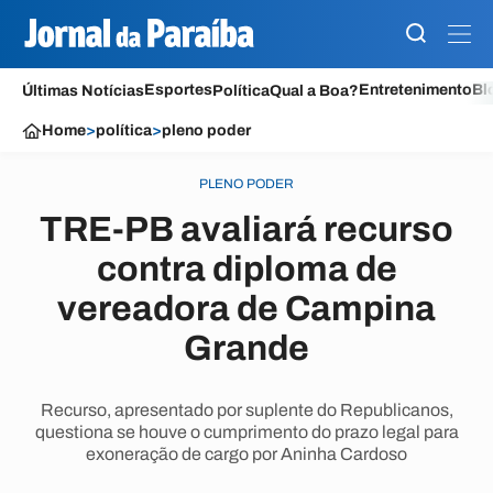
Esportes
Entretenimento
Bl
Últimas Notícias
Política
Qual a Boa?
Home
>
política
>
pleno poder
PLENO PODER
TRE-PB avaliará recurso
contra diploma de
vereadora de Campina
Grande
Recurso, apresentado por suplente do Republicanos,
questiona se houve o cumprimento do prazo legal para
exoneração de cargo por Aninha Cardoso