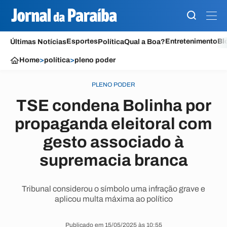
Esportes
Entretenimento
Bl
Últimas Notícias
Política
Qual a Boa?
Home
>
política
>
pleno poder
PLENO PODER
TSE condena Bolinha por
propaganda eleitoral com
gesto associado à
supremacia branca
Tribunal considerou o símbolo uma infração grave e
aplicou multa máxima ao político
Publicado em 15/05/2025 às 10:55