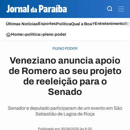
Esportes
Entretenimento
Bl
Últimas Notícias
Política
Qual a Boa?
Home
>
política
>
pleno poder
PLENO PODER
Veneziano anuncia apoio
de Romero ao seu projeto
de reeleição para o
Senado
Senador e deputado participaram de um evento em São
Sebastião de Lagoa de Roça
Publicado em 30/08/2025 às 8:20