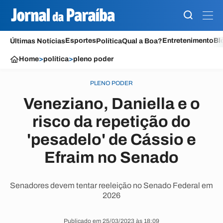
Esportes
Entretenimento
Bl
Últimas Notícias
Política
Qual a Boa?
Home
>
política
>
pleno poder
PLENO PODER
Veneziano, Daniella e o
risco da repetição do
'pesadelo' de Cássio e
Efraim no Senado
Senadores devem tentar reeleição no Senado Federal em
2026
Publicado em 25/03/2023 às 18:09