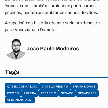
'novas caras', também turbinadas por recursos
públicos, podem assombrar os sonhos dos dois.
A repetição da história recente seria um desastre
para Veneziano e Daniella...
João Paulo Medeiros
Tags
CÁSSIO CUNHA LIMA
DANIELLA RIBEIRO
EFRAIM MORAIS
ESTADO
PARAÍBA
PESADELO
SENADO
SENADORES
VENEZIANO VITAL