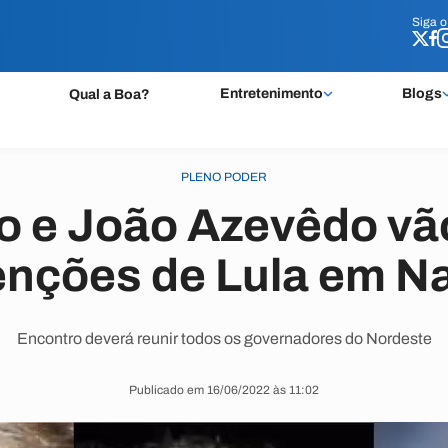
Siga 
Siga 
Entretenimento
Blogs
Qual a Boa?
PLENO PODER
o e João Azevêdo vão
enções de Lula em Na
Encontro deverá reunir todos os governadores do Nordeste
Publicado em 16/06/2022 às 11:02