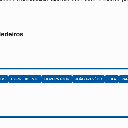
Medeiros
ADO
EX-PRESIDENTE
GOVERNADOR
JOÃO AZEVÊDO
LULA
PAR