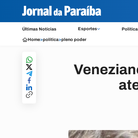
Esportes
Últimas Notícias
Política
Home
>
política
>
pleno poder
Venezian
at