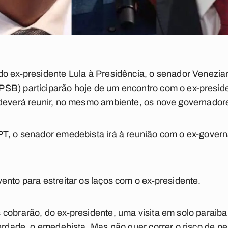
o ex-presidente Lula à Presidência, o senador Venezia
SB) participarão hoje de um encontro com o ex-preside
 deverá reunir, no mesmo ambiente, os nove governador
PT, o senador emedebista irá à reunião com o ex-gover
ento para estreitar os laços com o ex-presidente.
cobrarão, do ex-presidente, uma visita em solo paraiba
verdade, o emedebista. Mas não quer correr o risco de p