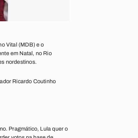
no Vital (MDB) e o
nte em Natal, no Rio
es nordestinos.
nador Ricardo Coutinho
no. Pragmático, Lula quer o
erder votos na base de