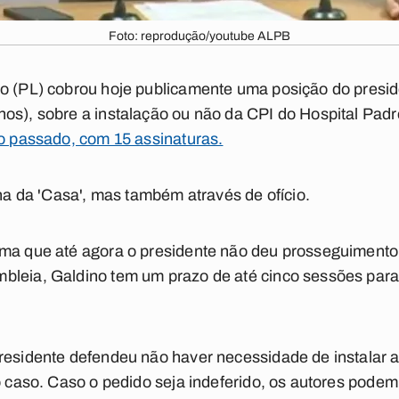
Foto: reprodução/youtube ALPB
no (PL) cobrou hoje publicamente uma posição do presi
os), sobre a instalação ou não da CPI do Hospital Pad
no passado, com 15 assinaturas.
una da 'Casa', mas também através de ofício.
rma que até agora o presidente não deu prosseguiment
bleia, Galdino tem um prazo de até cinco sessões para 
residente defendeu não haver necessidade de instalar 
 o caso. Caso o pedido seja indeferido, os autores pode