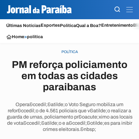
Esportes
Entretenimento
Bl
Últimas Notícias
Política
Qual a Boa?
Home
>
política
POLÍTICA
PM reforça policiamento
em todas as cidades
paraibanas
Opera&ccedil;&atilde;o Voto Seguro mobiliza um
refor&ccedil;o de 4.561 policiais que v&atilde;o realizar a
guarda de urnas, policiamento pr&oacute;ximo aos locais
de vota&ccedil;&atilde;o e a&ccedil;&otilde;es para inibir
crimes eleitorais.&nbsp;