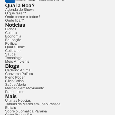
Qual a Boa?
Agenda de Shows
O que fazer?
Onde comer e beber?
Onde ficar?
Notícias
Bichos
Cultura
Economia
Educação
Política
Qual a Boa?
Cotidiano
Saúde
Tecnologia
Meio Ambiente
Blogs
Caderno Animal
Conversa Política
Pleno Poder
Sílvio Osias
Saúde Alerta
Mercado em Movimento
Papo Íntimo
Mais
Últimas Notícias
Tábuas de Marés em João Pessoa
Editais
Sobre o Jornal da Paraíba
Cabo Branco FM