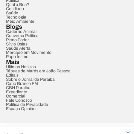
Política
Qual a Boa?
Cotidiano
Saúde
Tecnologia
Meio Ambiente
Blogs
Caderno Animal
Conversa Política
Pleno Poder
Sílvio Osias
Saúde Alerta
Mercado em Movimento
Papo Íntimo
Mais
Últimas Notícias
Tábuas de Marés em João Pessoa
Editais
Sobre o Jornal da Paraíba
Cabo Branco FM
CBN Paraíba
Expediente
Comercial
Fale Conosco
Política de Privacidade
Espaço Opinião
© REDE PARAÍBA DE COMUNICAÇÃO