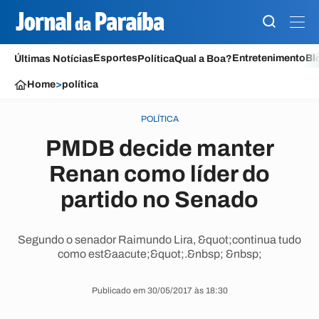
Esportes
Entretenimento
Bl
Últimas Notícias
Política
Qual a Boa?
Home
>
política
POLÍTICA
PMDB decide manter
Renan como líder do
partido no Senado
Segundo o senador Raimundo Lira, &quot;continua tudo
como est&aacute;&quot;.&nbsp; &nbsp;
Publicado em 30/05/2017 às 18:30