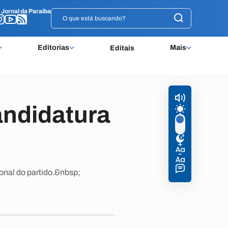
o
o
Jornal da Paraíba
Jornal da Paraíba
Editorias
Mais
Editais
andidatura
onal do partido.&nbsp;