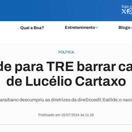
Siga 
Siga 
Entretenimento
Blogs
Qual a Boa?
POLÍTICA
 para TRE barrar c
de Lucélio Cartaxo
aibano descumpriu as diretrizes da dire&ccedil;&atilde;o naci
Publicado em 15/07/2014 às 11:19