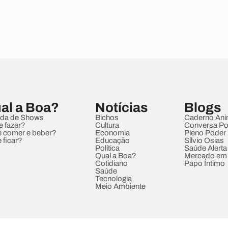
al a Boa?
Notícias
Blogs
da de Shows
Bichos
Caderno Ani
e fazer?
Cultura
Conversa Pol
 comer e beber?
Economia
Pleno Poder
 ficar?
Educação
Sílvio Osias
Política
Saúde Alerta
Qual a Boa?
Mercado em
Cotidiano
Papo Íntimo
Saúde
Tecnologia
Meio Ambiente