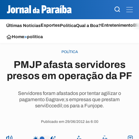
Esportes
Entretenimento
Bl
Últimas Notícias
Política
Qual a Boa?
Home
>
política
POLÍTICA
PMJP afasta servidores
presos em operação da PF
Servidores foram afastados por tentar agilizar o
pagamento &agrave;s empresas que prestam
servi&ccedil;os para a Funjope.
Publicado em 29/06/2012 às 6:00